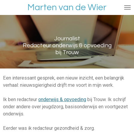
Marten van de Wier
Ga
direct
naar
de
hoofdinhoud
Journalist
Redacteur onderwijs & opvoeding
bij Trouw
Een interessant gesprek, een nieuw inzicht, een belangrijk
verhaal: nieuwsgierigheid drijft me voort in mijn werk.
Ik ben redacteur
onderwijs & opvoeding
bij Trouw. Ik schrijf
onder andere over jeugdzorg, basisonderwijs en voortgezet
onderwijs.
Eerder was ik redacteur gezondheid & zorg.